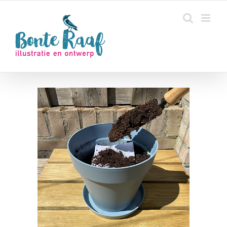
Ga
naar
inhoud