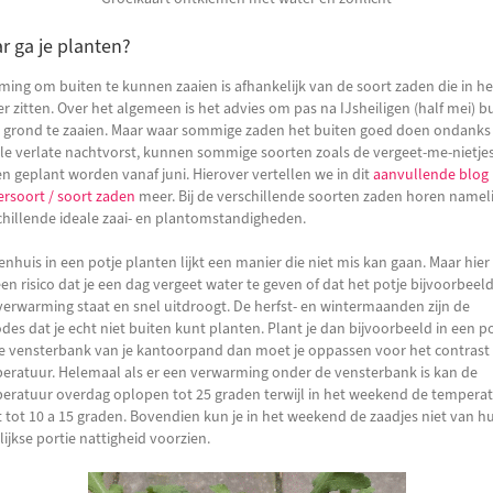
r ga je planten?
iming om buiten te kunnen zaaien is afhankelijk van de soort zaden die in he
er zitten. Over het algemeen is het advies om pas na IJsheiligen (half mei) b
e grond te zaaien. Maar waar sommige zaden het buiten goed doen ondanks
le verlate nachtvorst, kunnen sommige soorten zoals de vergeet-me-nietje
en geplant worden vanaf juni. Hierover vertellen we in dit
aanvullende blog 
ersoort / soort zaden
meer. Bij de verschillende soorten zaden horen nameli
chillende ideale zaai- en plantomstandigheden.
nhuis in een potje planten lijkt een manier die niet mis kan gaan. Maar hier 
een risico dat je een dag vergeet water te geven of dat het potje bijvoorbeel
verwarming staat en snel uitdroogt. De herfst- en wintermaanden zijn de
odes dat je echt niet buiten kunt planten. Plant je dan bijvoorbeeld in een p
e vensterbank van je kantoorpand dan moet je oppassen voor het contrast 
eratuur. Helemaal als er een verwarming onder de vensterbank is kan de
eratuur overdag oplopen tot 25 graden terwijl in het weekend de tempera
t tot 10 a 15 graden. Bovendien kun je in het weekend de zaadjes niet van h
ijkse portie nattigheid voorzien.