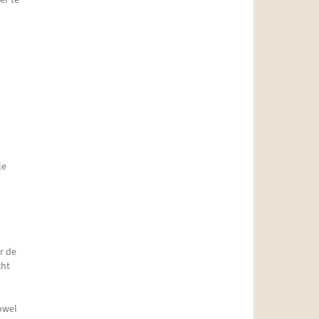
le
r de
cht
owel