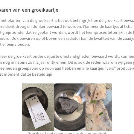
aren van een groeikaartje
 het planten van de groeikaart is het ook belangrijk hoe de groeikaart bewa
Deze dient droog en donker bewaard te worden. Wanneer de kaartjes al licht
tig zijn zonder dat ze geplant worden, wordt het kiemproces letterlijk in de
oord. Ook bewaren op of boven een radiator kan de kwaliteit van de zaadj
tief beïnvloeden.
eer de groeikaart onder de juiste omstandigheden bewaard wordt, kunnen
n nog minstens zo’n 2 jaar ontkiemen. Dit is ook de reden waarom wij geen 
eelheden groeipapier op voorraad hebben en alle kaartjes “vers” producer
et moment dat ze besteld zijn.
Groeikaart ontkiemen met water en zonlicht