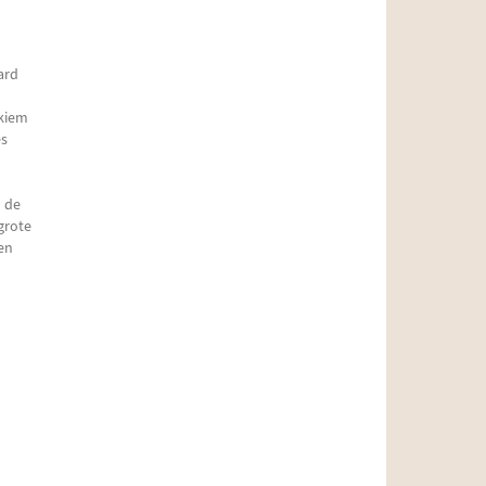
ard
 kiem
es
 de
grote
en