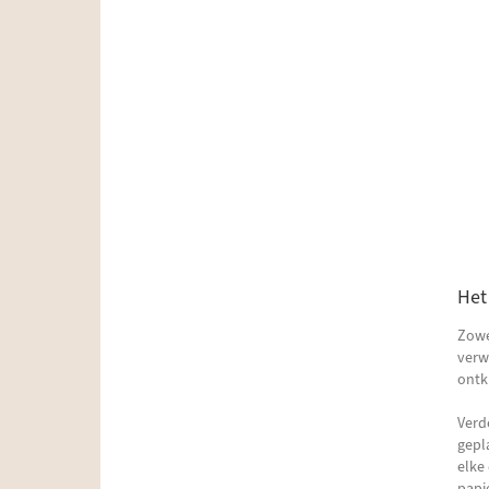
Het
Zowe
verw
ontk
Verde
gepl
elke
papi