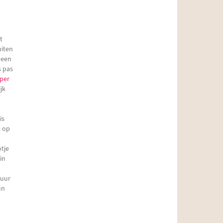
t
uiten
 een
s pas
per
jk
is
d op
otje
in
tuur
un