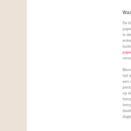
Waa
De t
papi
in d
enke
buit
papi
vers
Binne
het 
een 
peri
op d
temp
temp
daal
dagel