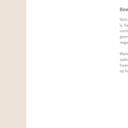
Bew
Vóór
is. 
voch
gesm
nega
Wann
zade
hoev
op h