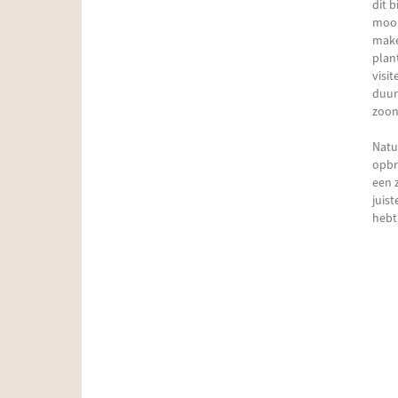
dit 
mooi
make
plan
visi
duur
zoon
Natu
opbr
een 
juis
hebt,