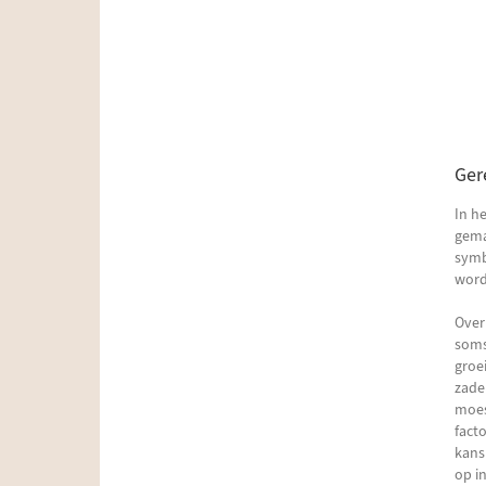
Ger
In h
gema
symb
wor
Over
soms
groe
zade
moes
fact
kans
op i