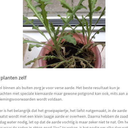
 planten zelf
l binnen als buiten zorg je voor verse aarde. Het beste resultaat kun je
achten met speciale kiemaarde maar gewone potgrond kan ook, mits aan a
iemingsvoorwaarden wordt voldaan.
r is het belangrijk dat het groeipapiertje, het liefst natgemaakt, in de aarde
aatst wordt met een klein laagje aarde er overheen. Daarna hebben de zaad
 dag water nodig, let op dat de aarde vochtig is maar zeker niet te nat. Om h
er waar de zaden in zitten goed “los” te weken, is het nodig om elke dag wat