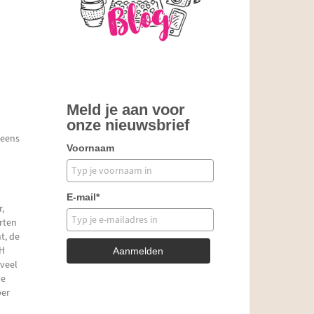
Meld je aan voor
onze nieuwsbrief
 eens
Voornaam
E-mail*
r,
rten
t, de
AH
Aanmelden
 veel
de
per