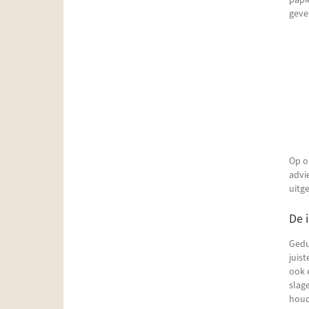
geve
Op on
advi
uitg
De 
Gedu
juis
ook 
slage
houd