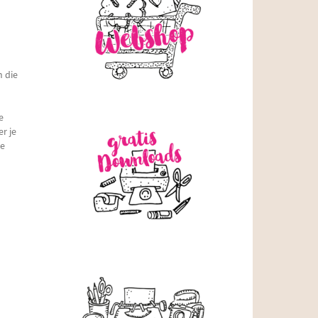
n die
e
r je
de