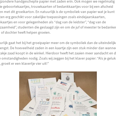
bijzondere handgeschepte papier met zaden erin. Ook mogen we regelmatig
e geboortekaartjes, trouwkaarten of bedankkaartjes voor bij een afscheid
n met dit groeikarton. En natuurlijk is de symboliek van papier wat je kunt
ten erg geschikt voor zakelijke toepassingen zoals eindejaarskaarten,
tekaartjes en voor gelegenheden als “dag van de leidster”, “dag van de
zaamheid”, studenten die geslaagd zijn en om de juf of meester te bedanke
 of dochter heeft helpen groeien.
urlijk gaat het bij het groeipapier meer om de symboliek dan de uiteindelijk
engst. De hoeveelheid zaden in een kaartje zijn een stuk minder dan wannee
zakje zaad koopt in de winkel. Hierdoor heeft het zaaien meer aandacht en 
te omstandigheden nodig. Zoals wij zeggen bij het klaver papier: “Als je geluk
 groeit er een klavertje vier uit!”