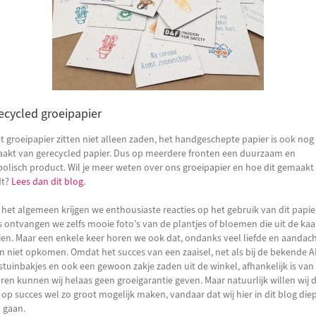
ecycled groeipapier
et groeipapier zitten niet alleen zaden, het handgeschepte papier is ook nog
akt van gerecycled papier. Dus op meerdere fronten een duurzaam en
olisch product. Wil je meer weten over ons groeipapier en hoe dit gemaakt
dt?
Lees dan dit blog.
 het algemeen krijgen we enthousiaste reacties op het gebruik van dit papie
 ontvangen we zelfs mooie foto’s van de plantjes of bloemen die uit de kaa
ien. Maar een enkele keer horen we ook dat, ondanks veel liefde en aandach
n niet opkomen. Omdat het succes van een zaaisel, net als bij de bekende 
tuinbakjes en ook een gewoon zakje zaden uit de winkel, afhankelijk is van
oren kunnen wij helaas geen groeigarantie geven. Maar natuurlijk willen wij 
 op succes wel zo groot mogelijk maken, vandaar dat wij hier in dit blog die
n gaan.