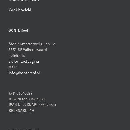
Gratis downloads
Cookiebeleid
BONTE RAAF
Stoelenmatterwei 10 en 12
5551 SP Valkenswaard
Telefoon:
zie contactpagina
Mail:
info@bonteraaf.nl
KvK 63640627
BTW NL855329075B01
IBAN NL72KNAB0256323631
BIC KNABNL2H