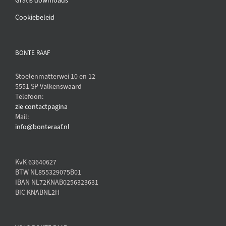
Gratis downloads
Cookiebeleid
BONTE RAAF
Stoelenmatterwei 10 en 12
5551 SP Valkenswaard
Telefoon:
zie contactpagina
Mail:
info@bonteraaf.nl
KvK 63640627
BTW NL855329075B01
IBAN NL72KNAB0256323631
BIC KNABNL2H