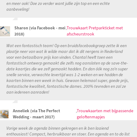
en meer ook! Doe zo verder want jullie zijn top en een echte
aanbeveling!
Sharon (via Facebook - mei
,
Trouwkaart Pretparkticket met
2018)
afscheurstrook
Wat een fantastisch team! Op een bruidsfacebookgroep zette ik een
plaatje neer van wat ik wilde maar dat ik dit nergens in Nederland
voor een betaalbare prijs kon vinden. Chantal heeft toen een
fantastisch ontwerp gemaakt die zelfs nog aansloten op de save-the-
date kaartjes die w
e zelf gemaakt hadden. En dan óók nog zo’n super
snelle service, verwachte levertijd was 1-2 weken en we hadden de
kaarten binnen een week in huis. Gewoon helemaal super, goede prijs,
fantastische kwaliteit, fantastische dames. 200% tevreden en zal ze
aan iedereen aanraden!
Anneliek (via The Perfect
,
Trouwkaarten met bijpassende
Wedding - maart 2017)
geloftenmapjes
Vorige week de agenda binnen gekregen en ik ben laaiend
enthousiast! Compact, herbruikbaar en stoer. Een agenda en to do list