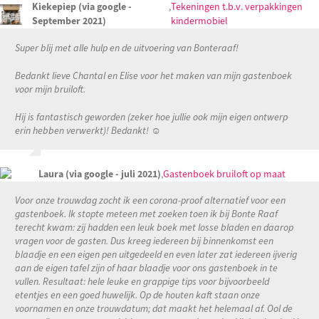
Kiekepiep (via google -
,
Tekeningen t.b.v. verpakkingen
September 2021)
kindermobiel
Super blij met alle hulp en de uitvoering van Bonteraaf!
Bedankt lieve Chantal en Elise voor het maken van mijn gastenboek
voor mijn bruiloft.
Hij is fantastisch geworden (zeker hoe jullie ook mijn eigen ontwerp
erin hebben verwerkt)! Bedankt! ☺️
Laura (via google - juli 2021)
,
Gastenboek bruiloft op maat
Voor onze trouwdag zocht ik een corona-proof alternatief voor een
gastenboek. Ik stopte meteen met zoeken toen ik bij Bonte Raaf
terecht kwam: zij hadden een leuk boek met losse bladen en daarop
vragen voor de gasten. Dus kreeg iedereen bij binnenkomst een
blaadje en een eigen pen uitgedeeld en even later zat iedereen ijverig
aan de eigen tafel zijn of haar blaadje voor ons gastenboek in te
vullen. Resultaat: hele leuke en grappige tips voor bijvoorbeeld
etentjes en een goed huwelijk. Op de houten kaft staan onze
voornamen en onze trouwdatum; dat maakt het helemaal af. Ool de