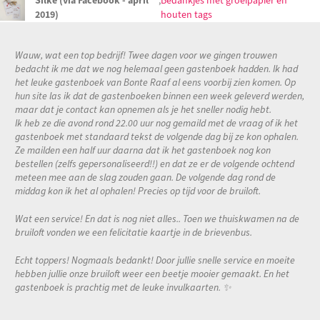
Silke (via Facebook - april
,
Bedankjes met groeipapier en
2019)
houten tags
Wauw, wat een top bedrijf! Twee dagen voor we gingen trouwen
bedacht ik me dat we nog helemaal geen gastenboek hadden. Ik had
het leuke gastenboek van Bonte Raaf al eens voorbij zien komen. Op
hun site las ik dat de gastenboeken binnen een week geleverd werden,
maar dat je contact kan opnemen als je het sneller nodig hebt.
Ik heb ze die avond rond 22.00 uur nog gemaild met de vraag of ik het
gastenboek met standaard tekst de volgende dag bij ze kon ophalen.
Ze mailden een half uur daarna dat ik het gastenboek nog kon
bestellen (zelfs gepersonaliseerd!!) en dat ze er de volgende ochtend
meteen mee aan de slag zouden gaan. De volgende dag rond de
middag kon ik het al ophalen! Precies op tijd voor de bruiloft.
Wat een service! En dat is nog niet alles.. Toen we thuiskwamen na de
bruiloft vonden we een felicitatie kaartje in de brievenbus.
Echt toppers! Nogmaals bedankt! Door jullie snelle service en moeite
hebben jullie onze bruiloft weer een beetje mooier gemaakt. En het
gastenboek is prachtig met de leuke invulkaarten. ✨