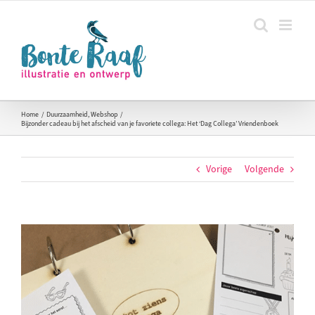
Ga
naar
inhoud
Home
Duurzaamheid
Webshop
Bijzonder cadeau bij het afscheid van je favoriete collega: Het ‘Dag Collega’ Vriendenboek
Vorige
Volgende
Bekijk
grotere
afbeelding