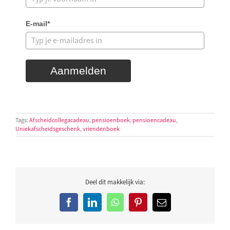
E-mail*
Aanmelden
Tags:
Afscheidcollegacadeau
,
pensioenboek
,
pensioencadeau
,
Uniekafscheidsgeschenk
,
vriendenboek
Deel dit makkelijk via:
Facebook
LinkedIn
WhatsApp
Pinterest
E-
mail