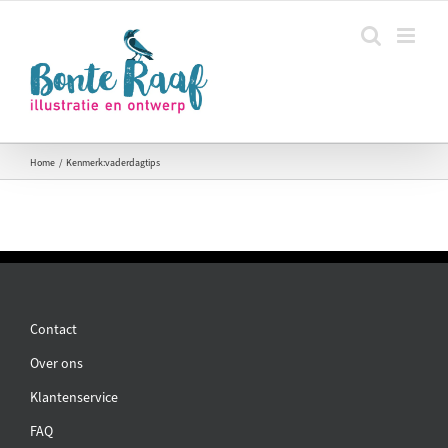
Ga
naar
inhoud
Home
Kenmerk:
vaderdagtips
Contact
Over ons
Klantenservice
FAQ