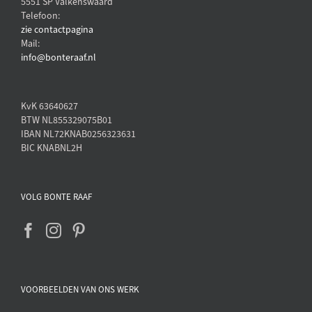
5551 SP Valkenswaard
Telefoon:
zie contactpagina
Mail:
info@bonteraaf.nl
KvK 63640627
BTW NL855329075B01
IBAN NL72KNAB0256323631
BIC KNABNL2H
VOLG BONTE RAAF
VOORBEELDEN VAN ONS WERK