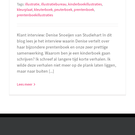
Tags:
illustratie
,
illustratiebureau
,
kinderboekillustraties
,
kleurplaat
,
kleuterboek
,
peuterboek
,
prentenboek
,
prentenboekillustraties
Klant interview: Denise Snoeijen van Studiehart In dit
blog lees je het interview waarin Denise vertelt over
haar bijzondere prentenboek en onze zeer prettige
samenwerking. Waarom ben je een kinderboek gaan
schrijven? Ik schreef al langere tijd korte verhalen. Ik
wilde deze verhalen niet meer op de plank laten liggen,
maar naar buiten [...]
Lees meer