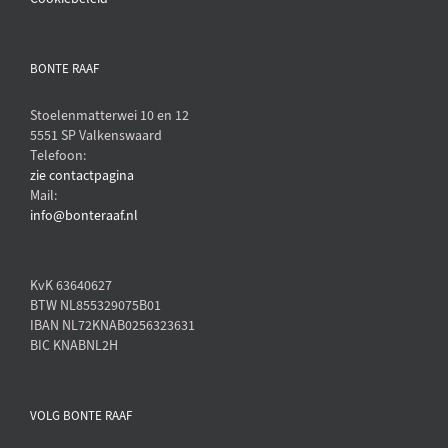
BONTE RAAF
Stoelenmatterwei 10 en 12
5551 SP Valkenswaard
Telefoon:
zie contactpagina
Mail:
info@bonteraaf.nl
KvK 63640627
BTW NL855329075B01
IBAN NL72KNAB0256323631
BIC KNABNL2H
VOLG BONTE RAAF