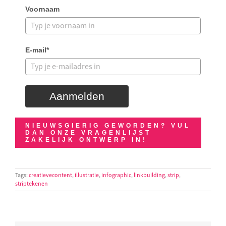
Voornaam
E-mail*
Aanmelden
NIEUWSGIERIG GEWORDEN? VUL
DAN ONZE VRAGENLIJST
ZAKELIJK ONTWERP IN!
Tags:
creatievecontent
,
illustratie
,
infographic
,
linkbuilding
,
strip
,
striptekenen