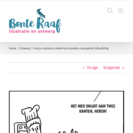
Ga
naar
inhoud
Home
Ontwerp
Hoe je creatieve content kunt inzetten voor goede linkbuilding
Vorige
Volgende
Bekijk
grotere
afbeelding