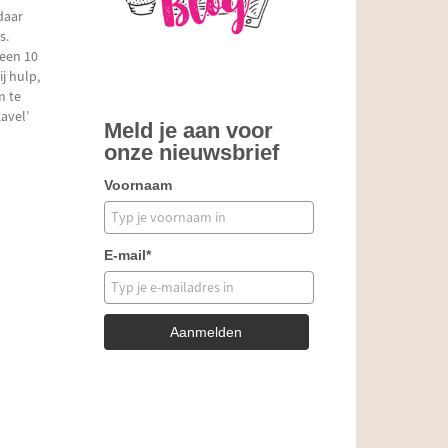
daar
s.
 een 10
ij hulp,
m te
avel’
Meld je aan voor
onze nieuwsbrief
Voornaam
E-mail*
Aanmelden