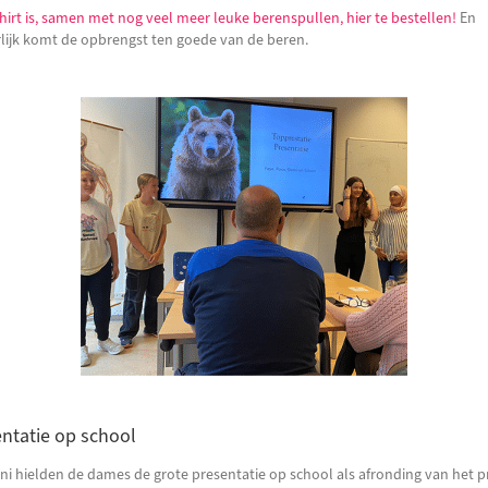
shirt is, samen met nog veel meer leuke berenspullen, hier te bestellen!
En
lijk komt de opbrengst ten goede van de beren.
ntatie op school
uni hielden de dames de grote presentatie op school als afronding van het pr