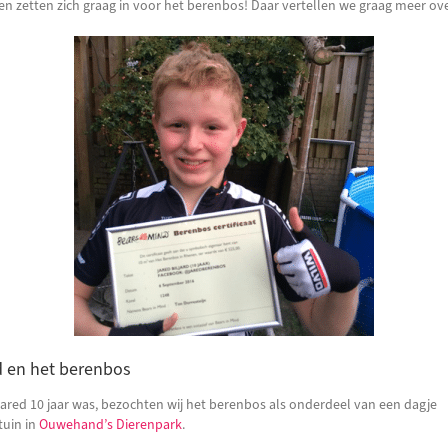
en zetten zich graag in voor het berenbos! Daar vertellen we graag meer ove
d en het berenbos
ared 10 jaar was, bezochten wij het berenbos als onderdeel van een dagje
tuin in
Ouwehand’s Dierenpark
.