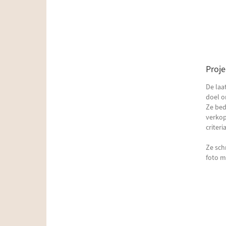
Proje
De laa
doel o
Ze bed
verko
criter
Ze sch
foto m