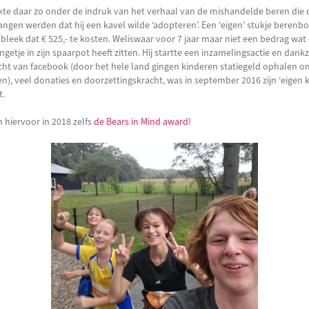
akte daar zo onder de indruk van het verhaal van de mishandelde beren die 
ngen werden dat hij een kavel wilde ‘adopteren’. Een ‘eigen’ stukje berenbo
 bleek dat € 525,- te kosten. Weliswaar voor 7 jaar maar niet een bedrag wat
ongetje in zijn spaarpot heeft zitten. Hij startte een inzamelingsactie en dankz
cht van facebook (door het hele land gingen kinderen statiegeld ophalen o
n), veel donaties en doorzettingskracht, was in september 2016 zijn ‘eigen k
t.
n hiervoor in 2018 zelfs
de Bears in Mind award!