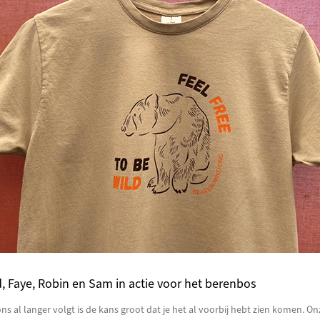
, Faye, Robin en Sam in actie voor het berenbos
 ons al langer volgt is de kans groot dat je het al voorbij hebt zien komen. On