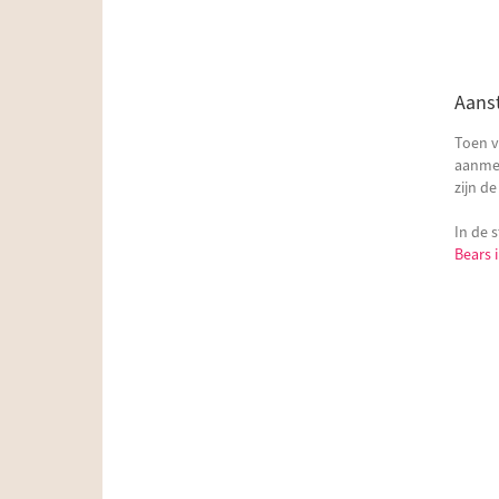
Aans
Toen v
aanmel
zijn d
In de 
Bears 