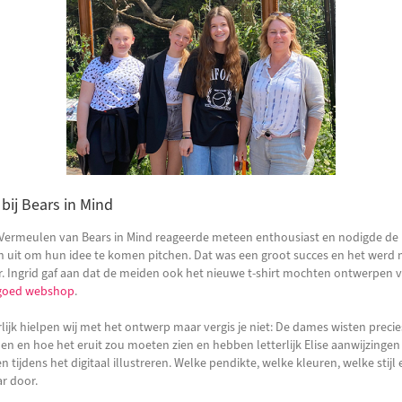
 bij Bears in Mind
 Vermeulen van Bears in Mind reageerde meteen enthousiast en nodigde de
 uit om hun idee te komen pitchen. Dat was een groot succes en het werd 
. Ingrid gaf aan dat de meiden ook het nieuwe t-shirt mochten ontwerpen 
goed webshop
.
lijk hielpen wij met het ontwerp maar vergis je niet: De dames wisten preci
den en hoe het eruit zou moeten zien en hebben letterlijk Elise aanwijzingen
n tijdens het digitaal illustreren. Welke pendikte, welke kleuren, welke stijl 
r door.