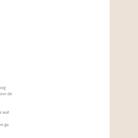
nog
voor de
es wat
en ga