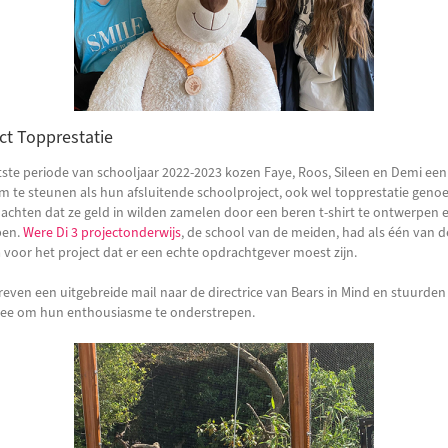
ct Topprestatie
tste periode van schooljaar 2022-2023 kozen Faye, Roos, Sileen en Demi ee
m te steunen als hun afsluitende schoolproject, ook wel topprestatie geno
achten dat ze geld in wilden zamelen door een beren t-shirt te ontwerpen e
pen.
Were Di 3 projectonderwijs
, de school van de meiden, had als één van d
ia voor het project dat er een echte opdrachtgever moest zijn.
reven een uitgebreide mail naar de directrice van Bears in Mind en stuurden
ee om hun enthousiasme te onderstrepen.