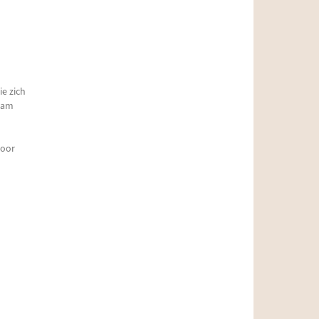
e zich
Sam
voor