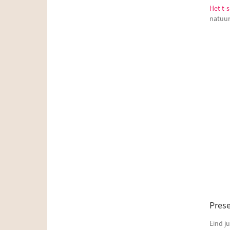
Het t-
natuur
Prese
Eind j