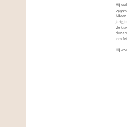
Hij ra
opgeva
Alleen
jarig j
de kra
donere
een fei
Hij wo