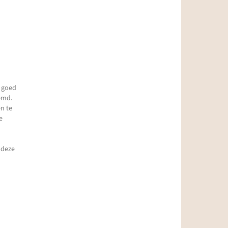
n goed
emd.
n te
e
 deze