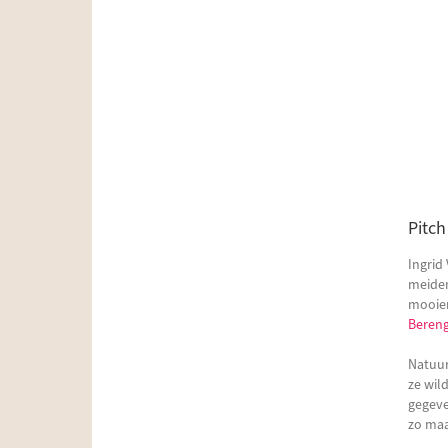
Pitch
Ingrid
meiden
mooier
Beren
Natuur
ze wil
gegeve
zo maa