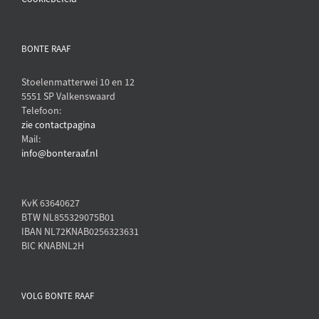
BONTE RAAF
Stoelenmatterwei 10 en 12
5551 SP Valkenswaard
Telefoon:
zie contactpagina
Mail:
info@bonteraaf.nl
KvK 63640627
BTW NL855329075B01
IBAN NL72KNAB0256323631
BIC KNABNL2H
VOLG BONTE RAAF