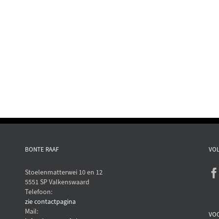
BONTE RAAF
VOL
Stoelenmatterwei 10 en 12
5551 SP Valkenswaard
Telefoon:
zie contactpagina
Mail:
VO