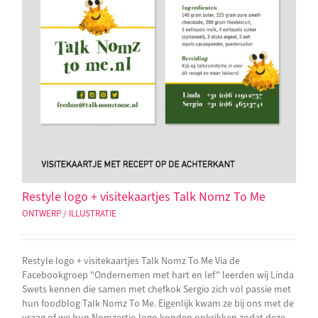
Restyle logo + visitekaartjes Talk Nomz To Me
ONTWERP / ILLUSTRATIE
Restyle logo + visitekaartjes Talk Nomz To Me Via de
Facebookgroep "Ondernemen met hart en lef" leerden wij Linda
Swets kennen die samen met chefkok Sergio zich vol passie met
hun foodblog Talk Nomz To Me. Eigenlijk kwam ze bij ons met de
vraag of we hun Nomzertje-logo konden opkrikken zodat deze