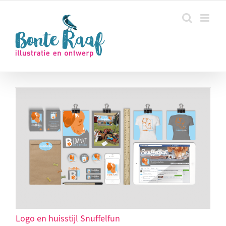
Ga
naar
inhoud
Logo en huisstijl Snuffelfun