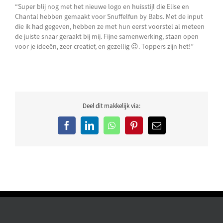
“Super blij nog met het nieuwe logo en huisstijl die Elise en
Chantal hebben gemaakt voor Snuffelfun by Babs. Met de input
die ik had gegeven, hebben ze met hun eerst voorstel al meteen
de juiste snaar geraakt bij mij. Fijne samenwerking, staan open
voor je ideeën, zeer creatief, en gezellig
😉
. Toppers zijn het!”
Deel dit makkelijk via:
Facebook
LinkedIn
WhatsApp
Pinterest
E-
mail