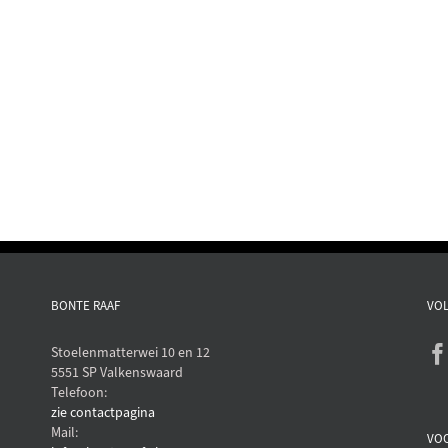
BONTE RAAF
VOL
Stoelenmatterwei 10 en 12
5551 SP Valkenswaard
Telefoon:
zie contactpagina
Mail:
VO