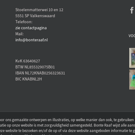
Stoelenmatterwei 10 en 12
5551 SP Valkenswaard
Telefoon:
zie contactpagina
Mail:
VO
info@bonteraaf.nl
KvK 63640627
BTW NL855329075B01
IBAN NL72KNAB0256323631
BIC KNABNL2H
oor ons gemaakte ontwerpen en illustraties, op welke manier dan ook, te gebruiken 
atie op onze website is met zorgvuldigheid samengesteld. Bonte Raaf wijst alle aan
e website te bezoeken en/of de op of via deze website aangeboden informatie te ge