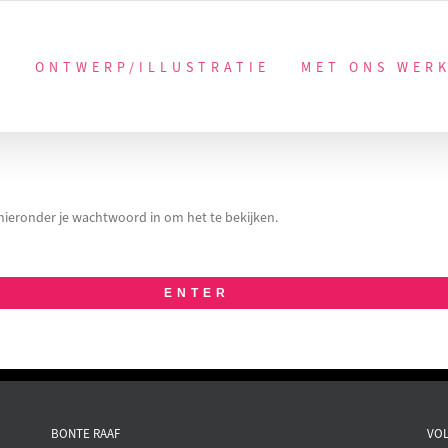
ONTWERP/ILLUSTRATIE
MET ONS WER
ieronder je wachtwoord in om het te bekijken.
BONTE RAAF
VOL