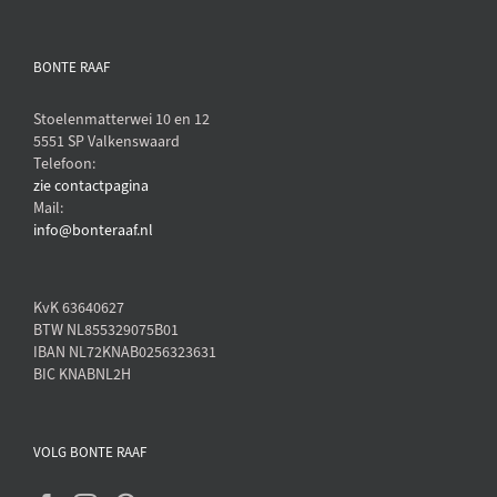
BONTE RAAF
Stoelenmatterwei 10 en 12
5551 SP Valkenswaard
Telefoon:
zie contactpagina
Mail:
info@bonteraaf.nl
KvK 63640627
BTW NL855329075B01
IBAN NL72KNAB0256323631
BIC KNABNL2H
VOLG BONTE RAAF