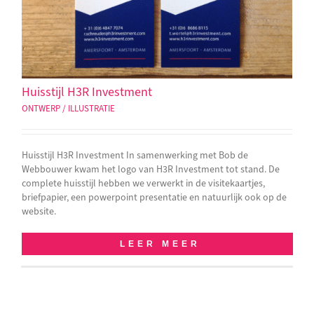
Huisstijl H3R Investment
ONTWERP / ILLUSTRATIE
Huisstijl H3R Investment In samenwerking met Bob de
Webbouwer kwam het logo van H3R Investment tot stand. De
complete huisstijl hebben we verwerkt in de visitekaartjes,
briefpapier, een powerpoint presentatie en natuurlijk ook op de
website.
LEER MEER