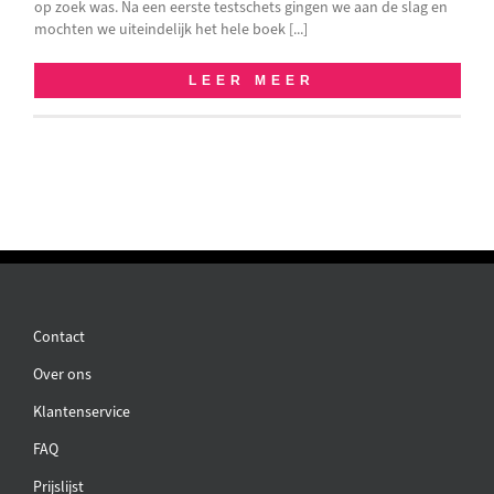
op zoek was. Na een eerste testschets gingen we aan de slag en
mochten we uiteindelijk het hele boek [...]
LEER MEER
Contact
Over ons
Klantenservice
FAQ
Prijslijst