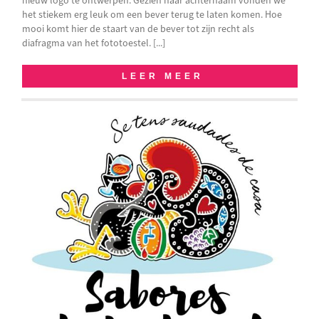
nieuw logo te ontwerpen. Gezien haar achternaam vonden we
het stiekem erg leuk om een bever terug te laten komen. Hoe
mooi komt hier de staart van de bever tot zijn recht als
diafragma van het fototoestel. [...]
LEER MEER