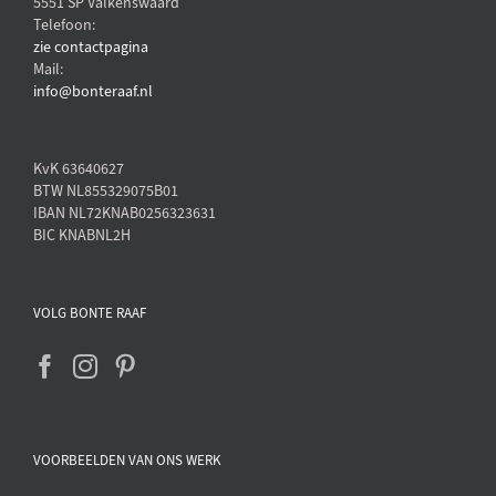
5551 SP Valkenswaard
Telefoon:
zie contactpagina
Mail:
info@bonteraaf.nl
KvK 63640627
BTW NL855329075B01
IBAN NL72KNAB0256323631
BIC KNABNL2H
VOLG BONTE RAAF
VOORBEELDEN VAN ONS WERK