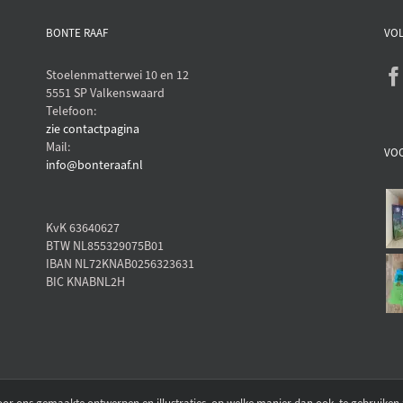
BONTE RAAF
VOL
Stoelenmatterwei 10 en 12
5551 SP Valkenswaard
Telefoon:
zie contactpagina
Mail:
VO
info@bonteraaf.nl
KvK 63640627
BTW NL855329075B01
IBAN NL72KNAB0256323631
BIC KNABNL2H