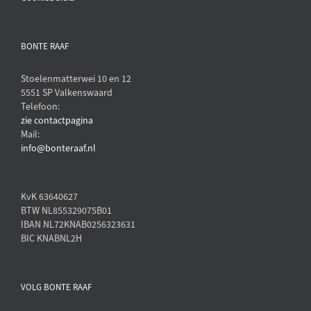
BONTE RAAF
Stoelenmatterwei 10 en 12
5551 SP Valkenswaard
Telefoon:
zie contactpagina
Mail:
info@bonteraaf.nl
KvK 63640627
BTW NL855329075B01
IBAN NL72KNAB0256323631
BIC KNABNL2H
VOLG BONTE RAAF